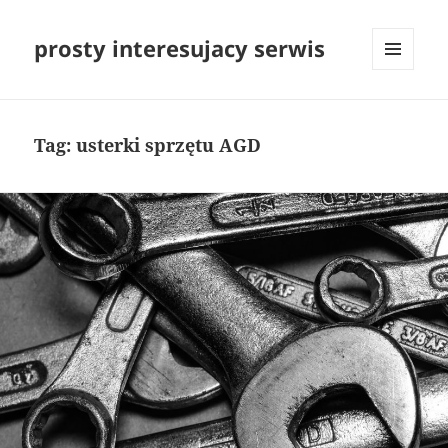
prosty interesujacy serwis
MENU
I
WIDGETY
Tag:
usterki sprzętu AGD