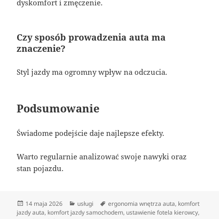
dyskomfort i zmęczenie.
Czy sposób prowadzenia auta ma
znaczenie?
Styl jazdy ma ogromny wpływ na odczucia.
Podsumowanie
Świadome podejście daje najlepsze efekty.
Warto regularnie analizować swoje nawyki oraz
stan pojazdu.
Data
Kategorie
Tagi
14 maja 2026
usługi
ergonomia wnętrza auta
,
komfort
publikacji
jazdy auta
,
komfort jazdy samochodem
,
ustawienie fotela kierowcy
,