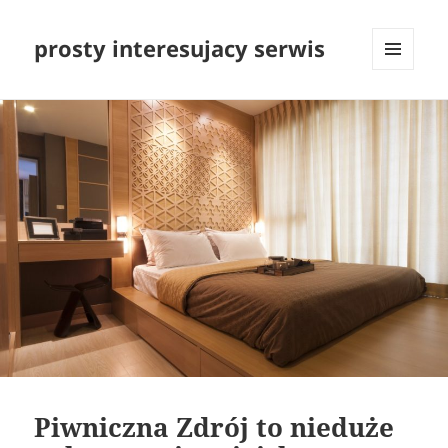
prosty interesujacy serwis
MENU
I
WIDGETY
Piwniczna Zdrój to nieduże