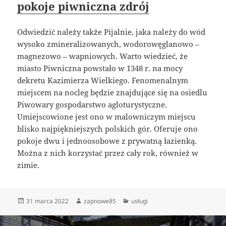
pokoje piwniczna zdrój
Odwiedzić należy także Pijalnie, jaka należy do wód
wysoko zmineralizowanych, wodorowęglanowo –
magnezowo – wapniowych. Warto wiedzieć, że
miasto Piwniczna powstało w 1348 r. na mocy
dekretu Kazimierza Wielkiego. Fenomenalnym
miejscem na nocleg będzie znajdujące się na osiedlu
Piwowary gospodarstwo agloturystyczne.
Umiejscowione jest ono w malowniczym miejscu
blisko najpiękniejszych polskich gór. Oferuje ono
pokoje dwu i jednoosobowe z prywatną łazienką.
Można z nich korzystać przez cały rok, również w
zimie.
Data
Autor
Kategorie
31 marca 2022
zapnowe85
usługi
publikacji
Nawigacja