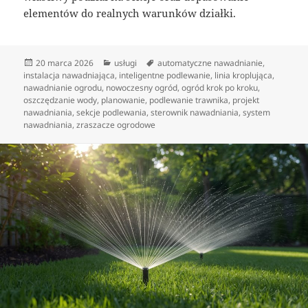
elementów do realnych warunków działki.
Data
Kategorie
Tagi
20 marca 2026
usługi
automatyczne nawadnianie
,
publikacji
instalacja nawadniająca
,
inteligentne podlewanie
,
linia kroplująca
,
nawadnianie ogrodu
,
nowoczesny ogród
,
ogród krok po kroku
,
oszczędzanie wody
,
planowanie
,
podlewanie trawnika
,
projekt
nawadniania
,
sekcje podlewania
,
sterownik nawadniania
,
system
nawadniania
,
zraszacze ogrodowe