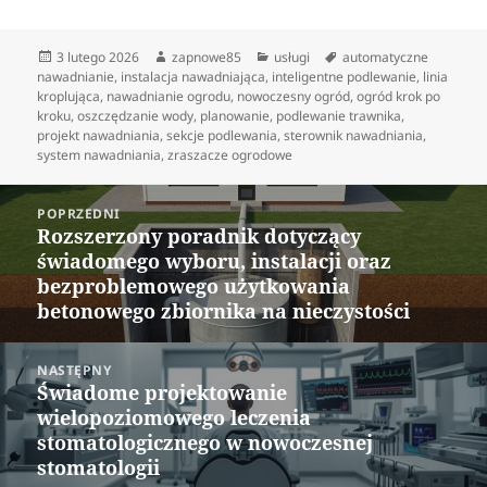
Data
Autor
Kategorie
Tagi
3 lutego 2026
zapnowe85
usługi
automatyczne
publikacji
nawadnianie
,
instalacja nawadniająca
,
inteligentne podlewanie
,
linia
kroplująca
,
nawadnianie ogrodu
,
nowoczesny ogród
,
ogród krok po
kroku
,
oszczędzanie wody
,
planowanie
,
podlewanie trawnika
,
projekt nawadniania
,
sekcje podlewania
,
sterownik nawadniania
,
system nawadniania
,
zraszacze ogrodowe
Nawigacja
POPRZEDNI
wpisu
Rozszerzony poradnik dotyczący
Poprzedni
świadomego wyboru, instalacji oraz
wpis:
bezproblemowego użytkowania
betonowego zbiornika na nieczystości
NASTĘPNY
Świadome projektowanie
Następny
wielopoziomowego leczenia
wpis:
stomatologicznego w nowoczesnej
stomatologii