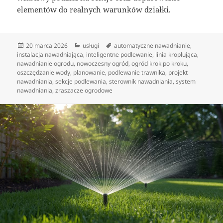
elementów do realnych warunków działki.
Data
Kategorie
Tagi
20 marca 2026
usługi
automatyczne nawadnianie
,
publikacji
instalacja nawadniająca
,
inteligentne podlewanie
,
linia kroplująca
,
nawadnianie ogrodu
,
nowoczesny ogród
,
ogród krok po kroku
,
oszczędzanie wody
,
planowanie
,
podlewanie trawnika
,
projekt
nawadniania
,
sekcje podlewania
,
sterownik nawadniania
,
system
nawadniania
,
zraszacze ogrodowe