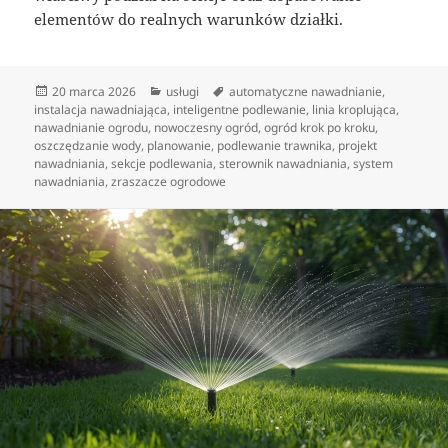
elementów do realnych warunków działki.
Data
Kategorie
Tagi
20 marca 2026
usługi
automatyczne nawadnianie
,
publikacji
instalacja nawadniająca
,
inteligentne podlewanie
,
linia kroplująca
,
nawadnianie ogrodu
,
nowoczesny ogród
,
ogród krok po kroku
,
oszczędzanie wody
,
planowanie
,
podlewanie trawnika
,
projekt
nawadniania
,
sekcje podlewania
,
sterownik nawadniania
,
system
nawadniania
,
zraszacze ogrodowe