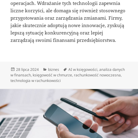
operacjach. Wdrażanie tych technologii zapewnia
liczne korzyści, ale domaga się również stosownego
przygotowania oraz zarządzania zmianami. Firmy,
jakie skutecznie adoptują nowe innowacje, zyskują
lepszą sytuację konkurencyjną oraz lepiej
zarządzają swoimi finansami przedsiębiorstwa.
Data
Kategorie
Tagi
28 lipca 2024
biznes
AI w księgowości
,
analiza danych
publikacji
w finansach
,
księgowość w chmurze
,
rachunkowość nowoczesna
,
technologia w rachunkowości