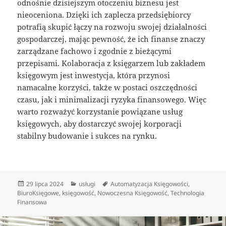
odnośnie dzisiejszym otoczeniu biznesu jest
nieoceniona. Dzięki ich zaplecza przedsiębiorcy
potrafią skupić łączy na rozwoju swojej działalności
gospodarczej, mając pewność, że ich finanse znaczy
zarządzane fachowo i zgodnie z bieżącymi
przepisami. Kolaboracja z księgarzem lub zakładem
księgowym jest inwestycja, która przynosi
namacalne korzyści, także w postaci oszczędności
czasu, jak i minimalizacji ryzyka finansowego. Więc
warto rozważyć korzystanie powiązane usług
księgowych, aby dostarczyć swojej korporacji
stabilny budowanie i sukces na rynku.
Data
Kategorie
Tagi
29 lipca 2024
usługi
Automatyzacja Księgowości
,
publikacji
BiuroKsięgowe
,
księgowość
,
Nowoczesna Księgowość
,
Technologia
Finansowa