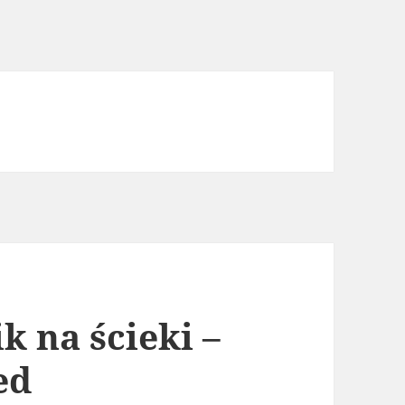
k na ścieki –
ed