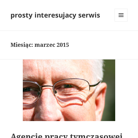
prosty interesujacy serwis
MENU
I
WIDGETY
Miesiąc:
marzec 2015
Agencje pracy tymczasowej