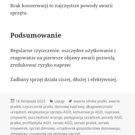
Brak konserwacji to najczęstsze powody awarii
sprzętu.
Podsumowanie
Regularne czyszczenie, oszczędne użytkowanie i
reagowanie na pierwsze objawy awarii pozwolą
zredukować ryzyko napraw.
Zadbany sprzęt działa ciszej, dłużej i efektywniej.
Data
Kategorie
Tagi
16 listopada 2025
usługi
awaria silnika pralki
,
awarie
publikacji
pralek
,
czyszczenie pralki
,
domowe naprawy
,
długowieczność
urządzeń
,
eksploatacja sprzętu AGD
,
konserwacja AGD
,
naprawa
zmywarki
,
oszczędność energii
,
pielęgnacja urządzeń
,
porady AGD
,
pralka
,
profilaktyka AGD
,
serwis AGD
,
serwis pralek
,
serwis
zmywarek
,
sprzęt domowy
,
urządzenia gospodarstwa domowego
,
zmywarka
,
zmywarka nie domywa naczyń