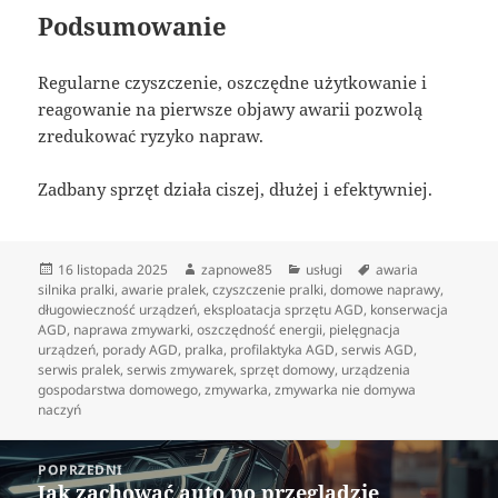
Podsumowanie
Regularne czyszczenie, oszczędne użytkowanie i
reagowanie na pierwsze objawy awarii pozwolą
zredukować ryzyko napraw.
Zadbany sprzęt działa ciszej, dłużej i efektywniej.
Data
Autor
Kategorie
Tagi
16 listopada 2025
zapnowe85
usługi
awaria
publikacji
silnika pralki
,
awarie pralek
,
czyszczenie pralki
,
domowe naprawy
,
długowieczność urządzeń
,
eksploatacja sprzętu AGD
,
konserwacja
AGD
,
naprawa zmywarki
,
oszczędność energii
,
pielęgnacja
urządzeń
,
porady AGD
,
pralka
,
profilaktyka AGD
,
serwis AGD
,
serwis pralek
,
serwis zmywarek
,
sprzęt domowy
,
urządzenia
gospodarstwa domowego
,
zmywarka
,
zmywarka nie domywa
naczyń
Nawigacja
POPRZEDNI
wpisu
Jak zachować auto po przeglądzie
Poprzedni